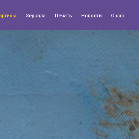
артины
Зеркала
Печать
Новости
О нас